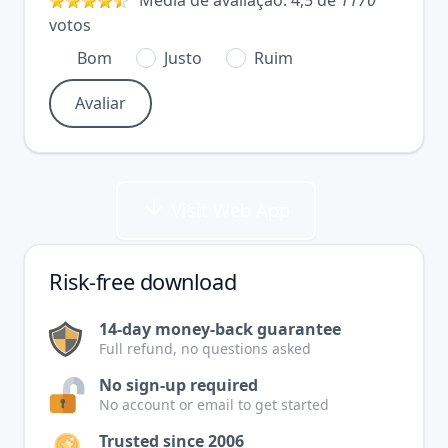
Média de avaliação:
4,5
de
1170
votos
Bom
Justo
Ruim
Visit Web App
Risk-free download
14-day money-back guarantee
Full refund, no questions asked
No sign-up required
No account or email to get started
Trusted since 2006