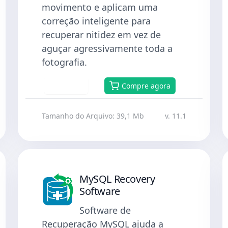
movimento e aplicam uma
correção inteligente para
recuperar nitidez em vez de
aguçar agressivamente toda a
fotografia.
Baixar
Compre agora
Tamanho do Arquivo: 39,1 Mb
v. 11.1
MySQL Recovery
Software
Software de
Recuperação MySQL ajuda a