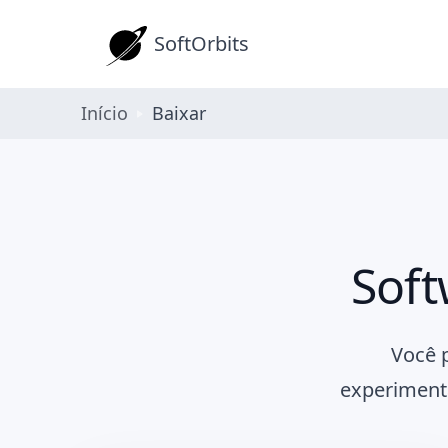
SoftOrbits
Início
Baixar
Soft
Você 
experimentá