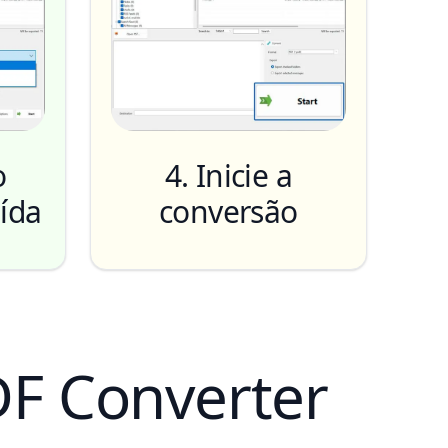
o
4. Inicie a
ída
conversão
DF Converter