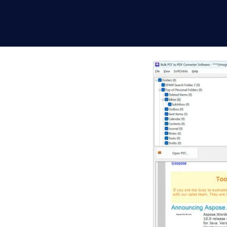
e
 PDF para
ook para PDF
em Exchange, nada