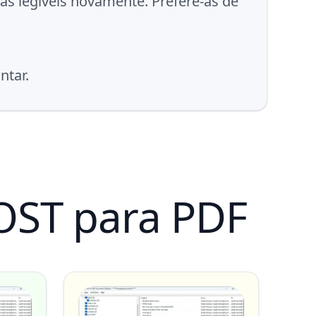
s legíveis novamente. Prefere-as de
ntar.
OST para PDF