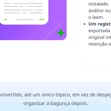
instalado.
auditor o
o leem.
Um regist
exportada
original i
retenção o
Downlo
nvertido, até um único tópico, em vez de despej
organizar a bagunça depois.