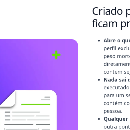
Criado 
ficam p
Abre o qu
perfil exc
peso morto
diretament
contém sej
Nada sai 
executado
para um se
contém cor
pessoa.
Qualquer 
outra pont