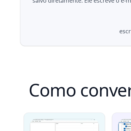
salvo diretamente. Ele escreve o e
escr
Como conver